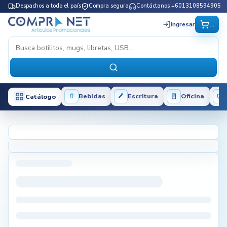
Despachos a todo el país
Compra segura
Contáctanos +6013108594905
...
Ingresar
Bebidas
Escritura
Oficina
Catálogo