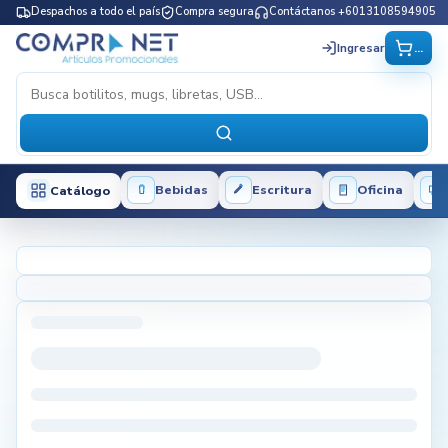
Despachos a todo el país
Compra segura
Contáctanos +6013108594905
...
Ingresar
Bebidas
Escritura
Oficina
Catálogo