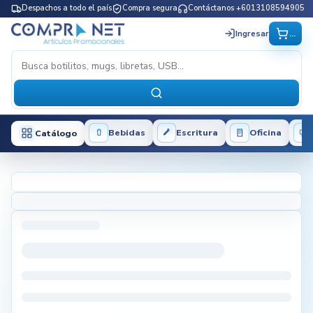
Despachos a todo el país
Compra segura
Contáctanos +6013108594905
...
Ingresar
Bebidas
Escritura
Oficina
Catálogo