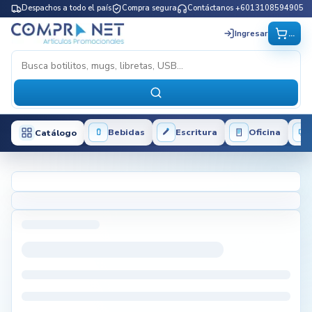
Despachos a todo el país
Compra segura
Contáctanos +6013108594905
...
Ingresar
Bebidas
Escritura
Oficina
Catálogo