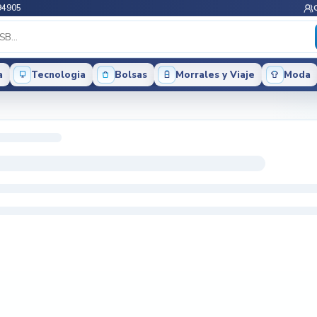
94905
a
Tecnologia
Bolsas
Morrales y Viaje
Moda