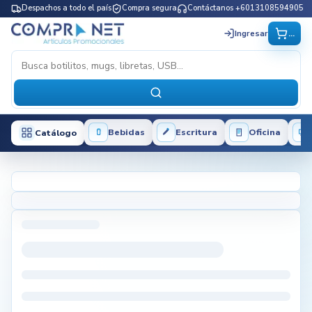
Despachos a todo el país
Compra segura
Contáctanos +6013108594905
...
Ingresar
Bebidas
Escritura
Oficina
Catálogo