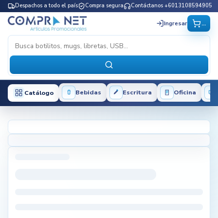
Despachos a todo el país
Compra segura
Contáctanos +6013108594905
...
Ingresar
Bebidas
Escritura
Oficina
Catálogo