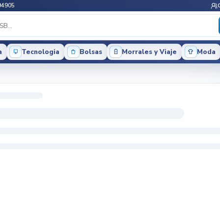
94905
a
Tecnologia
Bolsas
Morrales y Viaje
Moda