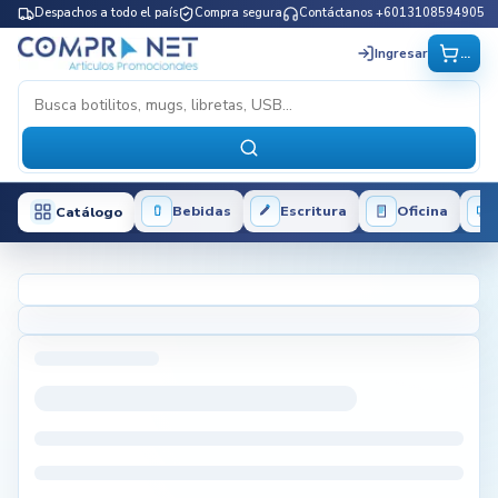
Despachos a todo el país
Compra segura
Contáctanos +6013108594905
...
Ingresar
Bebidas
Escritura
Oficina
Catálogo