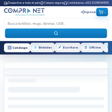
Despachos a todo el país
Compra segura
Contáctanos +6013108594905
...
Ingresar
Bebidas
Escritura
Oficina
Catálogo