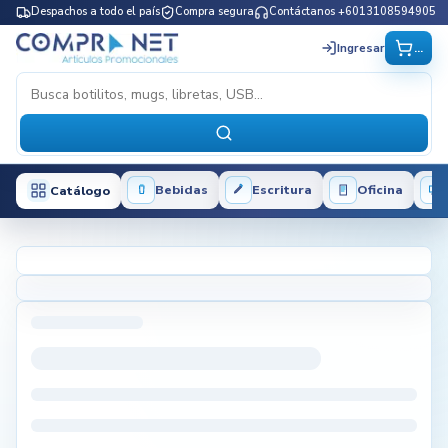
Despachos a todo el país
Compra segura
Contáctanos +6013108594905
...
Ingresar
Bebidas
Escritura
Oficina
Catálogo