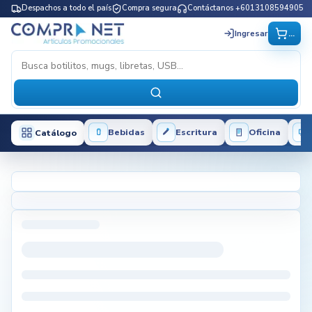
Despachos a todo el país
Compra segura
Contáctanos +6013108594905
...
Ingresar
Bebidas
Escritura
Oficina
Catálogo