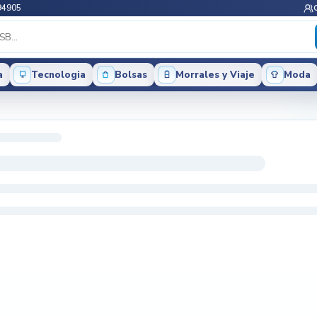
94905
a
Tecnologia
Bolsas
Morrales y Viaje
Moda