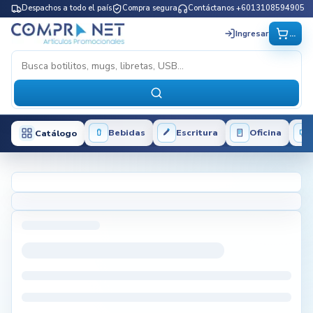
Despachos a todo el país
Compra segura
Contáctanos +6013108594905
...
Ingresar
Bebidas
Escritura
Oficina
Catálogo