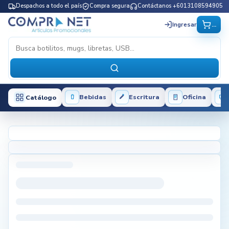
Despachos a todo el país
Compra segura
Contáctanos +6013108594905
...
Ingresar
Bebidas
Escritura
Oficina
Catálogo