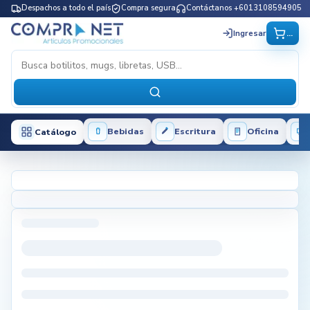
Despachos a todo el país
Compra segura
Contáctanos +6013108594905
...
Ingresar
Bebidas
Escritura
Oficina
Catálogo