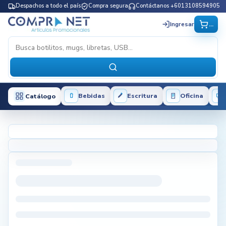
Despachos a todo el país
Compra segura
Contáctanos +6013108594905
...
Ingresar
Bebidas
Escritura
Oficina
Catálogo